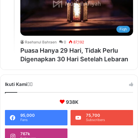
Fiqh
Raehanul Bahraen
0
87,192
Puasa Hanya 29 Hari, Tidak Perlu
Digenapkan 30 Hari Setelah Lebaran
Ikuti Kami❤️‍🔥
938K
95,000
75,700
Fans
Subscribers
767k