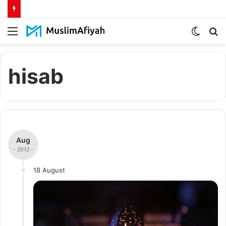
Menu
Switch
S
skin
fo
hisab
Aug
- 2012 -
18 August