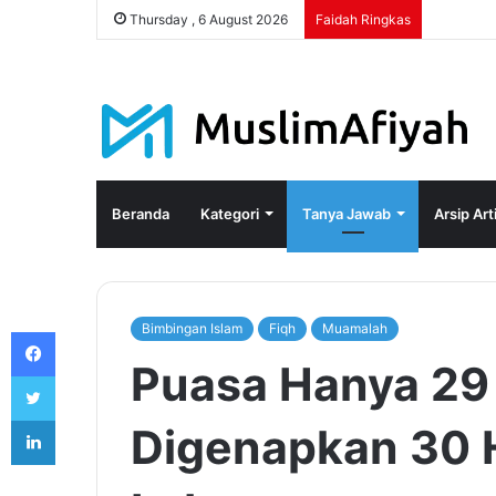
Thursday , 6 August 2026
Faidah Ringkas
Beranda
Kategori
Tanya Jawab
Arsip Art
Bimbingan Islam
Fiqh
Muamalah
Facebook
Puasa Hanya 29 
Twitter
LinkedIn
Digenapkan 30 H