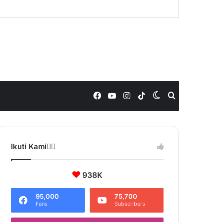
Facebook
YouTube
Instagram
TikTok
Switch
Search
skin
for
Ikuti Kami❤️‍🔥
938K
95,000
75,700
Fans
Subscribers