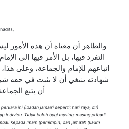
hadits,
والظاهر أن معناه أن هذه الأمور لي
التفرد فيها، بل الأمر فيها إلى الإم
اتباعهم للإمام والجماعة، وعلى هذا، ف
شهادته ينبغي أن لا يثبت في حقه شي
أن يتبع الجماع
kara ini (ibadah jamaa’i seperti; hari raya, dll)
iap individu. Tidak boleh bagi masing-masing pribadi
embali kepada Imam (pemimpin) dan jama’ah (kaum