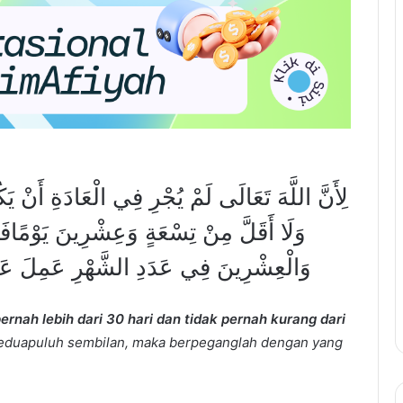
لِأَنَّ اللَّهَ تَعَالَى لَمْ يُجْرِ فِي الْعَادَةِ أَنْ ي ،
وَلَا أَقَلَّ مِنْ تِسْعَةٍ وَعِشْرِينَ يَوْمًافَإِ
وَالْعِشْرِينَ فِي عَدَدِ الشَّهْرِ عَمِلَ عَلَى
rnah lebih dari 30 hari dan tidak pernah kurang dari
 keduapuluh sembilan, maka berpeganglah dengan yang