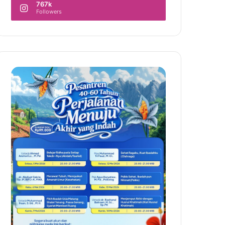
767k
Followers