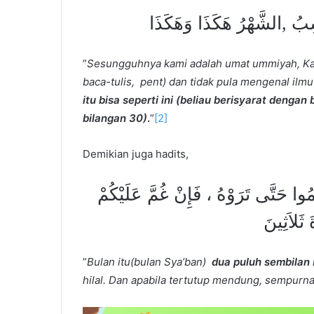
نَحْسِبُ ,الشَّهْرُ هَكَذَا وَهَكَذَا
”
Sesungguhnya kami adalah umat ummiyah, Kami
baca-tulis, pent) dan tidak pula mengenal ilmu
itu bisa seperti ini (beliau berisyarat dengan
bilangan 30)
.
”
[2]
Demikian juga hadits,
وا حَتَّى تَرَوْهُ ، فَإِنْ غُمَّ عَلَيْكُمْ
َ ثَلاَثِينَ
”
B
ulan itu(bulan Sya’ban)
dua puluh sembilan
hilal. Dan apabila tertutup mendung, sempurn