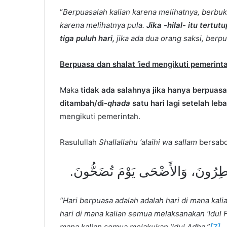
“
Berpuasalah kalian karena melihatnya, berbuk
karena melihatnya pula.
Jika -hilal- itu tert
tiga puluh hari,
jika ada dua orang saksi, berp
Berpuasa dan shalat ‘ied mengikuti pemerin
Maka
tidak ada salahnya jika hanya berpuasa 
ditambah/di-
qhada
satu hari lagi setelah leb
mengikuti pemerintah.
Rasulullah
Shallallahu ‘alaihi wa sallam
bersabd
ُفْطِرُونَ، وَالأَضْحَى يَوْمَ تُضَحُّونَ
“Hari berpuasa adalah adalah hari di mana kalia
hari di mana kalian semua melaksanakan ‘Idul Fih
mana kalian semua melakukan ‘Idul Adha.”
[7]