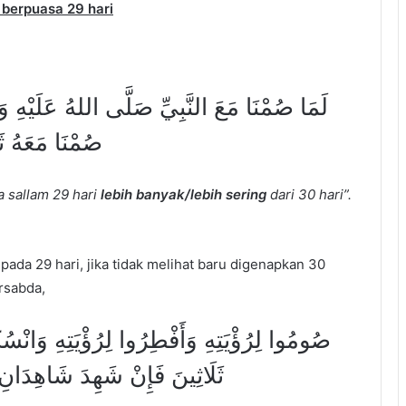
g berpuasa 29 hari
لَمَا صُمْنَا مَعَ النَّبِيِّ صَلَّى اللهُ عَلَيْهِ و
صُمْنَا مَعَهُ ثَل
a sallam 29 hari
lebih banyak/lebih sering
dari 30 hari”.
pada 29 hari, jika tidak melihat baru digenapkan 30
rsabda,
صُومُوا لِرُؤْيَتِهِ وَأَفْطِرُوا لِرُؤْيَتِهِ وَانْسُكُ
ثَلَاثِينَ فَإِنْ شَهِدَ شَاهِدَان