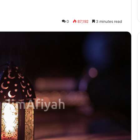
0
87,192
3 minutes read