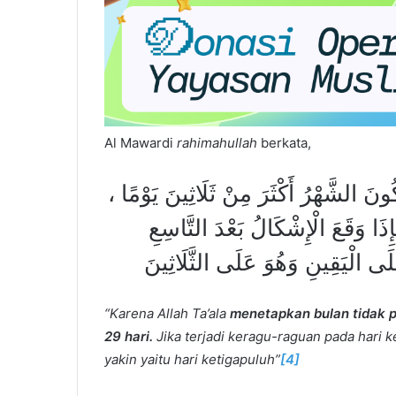
Al Mawardi
rahimahullah
berkata,
َكُونَ الشَّهْرُ أَكْثَرَ مِنْ ثَلَاثِينَ يَوْمًا
ذَا وَقَعَ الْإِشْكَالُ بَعْدَ التَّاسِعِ
 الْيَقِينِ وَهُوَ عَلَى الثَّلَاثِينَ
“Karena Allah Ta’ala
menetapkan bulan tidak pe
29 hari.
Jika terjadi keragu-raguan pada hari
yakin yaitu hari ketigapuluh”
[4]