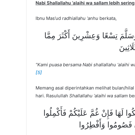
Nabi Shallallahu ‘alaihi wa sallam lebih serin
Ibnu Mas’ud
radhiallahu ‘anhu
berkata,
َسَلَّمَ تِسْعًا وَعِشْرِينَ أَكْثَرَ مِمَّا
َاثِينَ
“Kami puasa bersama Nabi shallallahu ‘alaihi w
[5]
Memang asal diperintahkan melihat bulan/hilal 
hari. Rasulullah
Shallallahu ‘alaihi wa sallam
be
وا لَهَا فَإِنْ غُمَّ عَلَيْكُمْ فَأَكْمِلُوا
ِ فَصُومُوا وَأَفْطِرُوا