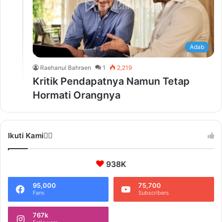
Adab
Raehanul Bahraen
1
2,219
Kritik Pendapatnya Namun Tetap
Hormati Orangnya
Ikuti Kami❤️‍🔥
938K
95,000
75,700
Fans
Subscribers
767k