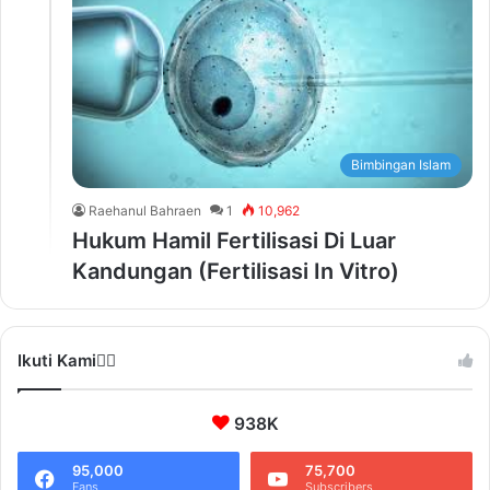
Bimbingan Islam
Raehanul Bahraen
1
10,962
Hukum Hamil Fertilisasi Di Luar
Kandungan (Fertilisasi In Vitro)
Ikuti Kami❤️‍🔥
938K
95,000
75,700
Fans
Subscribers