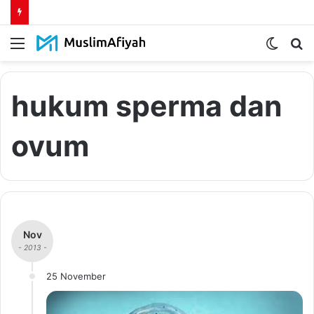
Menu
Switch
S
skin
fo
hukum sperma dan
ovum
Nov
- 2013 -
25 November