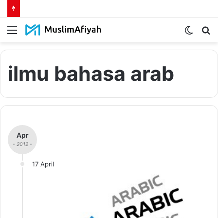
Menu
Switch
S
skin
fo
ilmu bahasa arab
Apr
- 2012 -
17 April