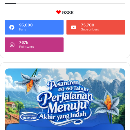
938K
95,000
75,700
Fans
Subscribers
767k
Followers