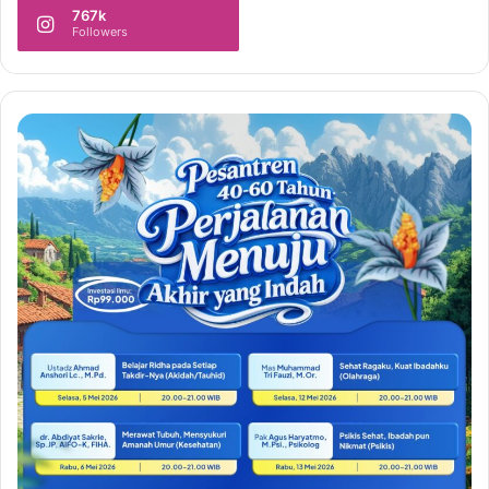
767k
Followers