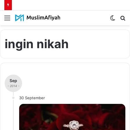
Menu
Switch
S
skin
fo
ingin nikah
Sep
- 2014 -
30 September