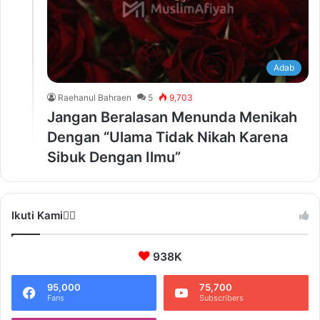
Adab
Raehanul Bahraen
5
9,703
Jangan Beralasan Menunda Menikah
Dengan “Ulama Tidak Nikah Karena
Sibuk Dengan Ilmu”
Ikuti Kami❤️‍🔥
938K
95,000
75,700
Fans
Subscribers