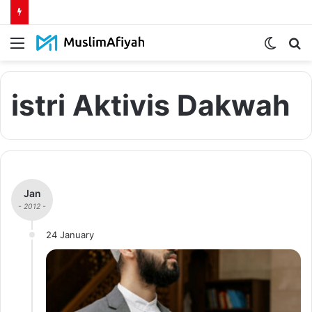
Menu
Switch
S
skin
fo
istri Aktivis Dakwah
Jan
- 2012 -
24 January