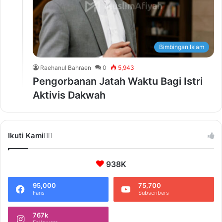
Bimbingan Islam
Raehanul Bahraen
0
5,943
Pengorbanan Jatah Waktu Bagi Istri
Aktivis Dakwah
Ikuti Kami❤️‍🔥
938K
95,000
75,700
Fans
Subscribers
767k