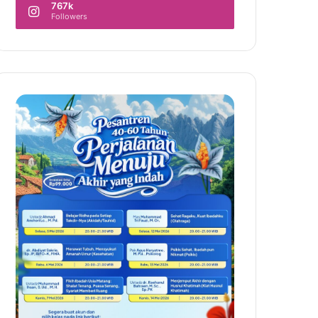
767k
Followers