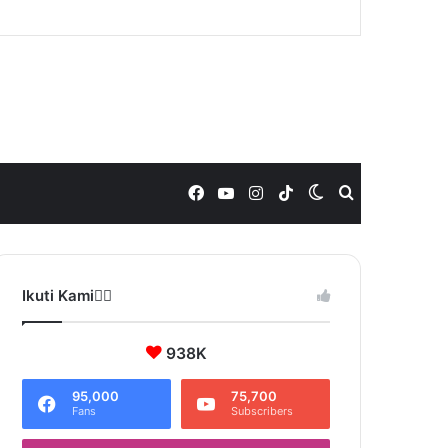
Facebook
YouTube
Instagram
TikTok
Switch
Search
skin
for
Ikuti Kami❤️‍🔥
938K
95,000
75,700
Fans
Subscribers