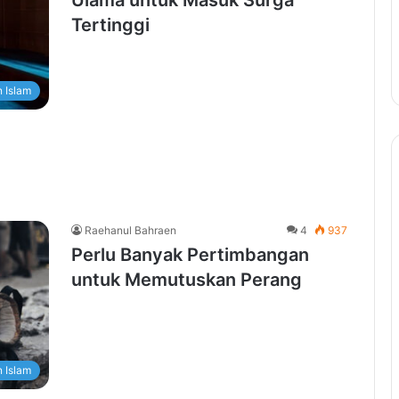
Ulama untuk Masuk Surga
Tertinggi
 Islam
Raehanul Bahraen
4
937
Perlu Banyak Pertimbangan
untuk Memutuskan Perang
 Islam