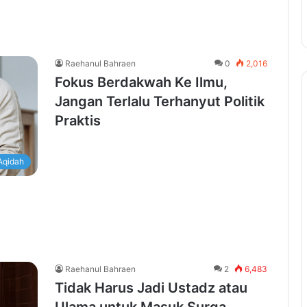
Raehanul Bahraen
0
2,016
Fokus Berdakwah Ke Ilmu,
Jangan Terlalu Terhanyut Politik
Praktis
Aqidah
Raehanul Bahraen
2
6,483
Tidak Harus Jadi Ustadz atau