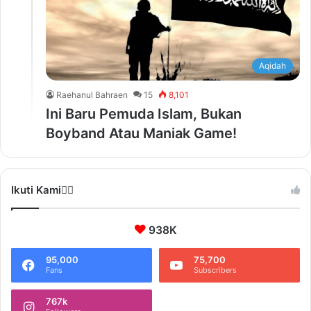
Aqidah
Raehanul Bahraen
15
8,101
Ini Baru Pemuda Islam, Bukan
Boyband Atau Maniak Game!
Ikuti Kami❤️‍🔥
938K
95,000
75,700
Fans
Subscribers
767k