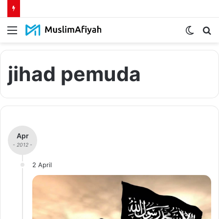
Menu
Switch
S
skin
fo
jihad pemuda
Apr
- 2012 -
2 April