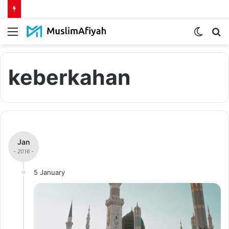
Menu
Switch
S
skin
fo
keberkahan
Jan
- 2016 -
5 January