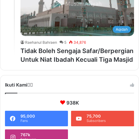
Aqidah
Raehanul Bahraen
5
34,876
Tidak Boleh Sengaja Safar/Berpergian
Untuk Niat Ibadah Kecuali Tiga Masjid
Ikuti Kami❤️‍🔥
938K
95,000
75,700
Fans
Subscribers
767k