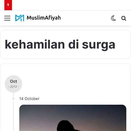
Menu
Switch
S
skin
fo
kehamilan di surga
Oct
- 2012 -
14 October