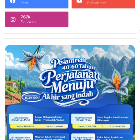
Fans
Subscribers
767k
Followers