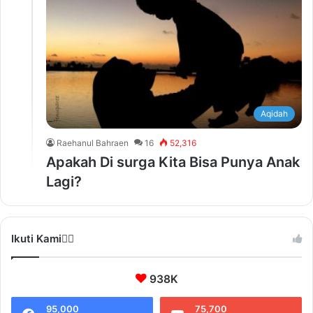
Aqidah
Raehanul Bahraen
16
52,316
Apakah Di surga Kita Bisa Punya Anak
Lagi?
Ikuti Kami❤️‍🔥
938K
95,000
75,700