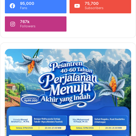
95,000
75,700
Fans
Subscribers
767k
Followers