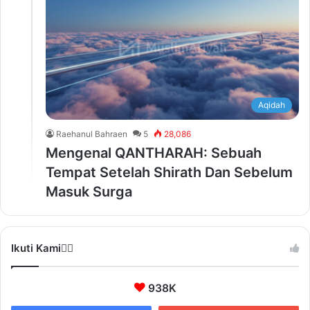
Aqidah
Raehanul Bahraen
5
28,086
Mengenal QANTHARAH: Sebuah
Tempat Setelah Shirath Dan Sebelum
Masuk Surga
Ikuti Kami❤️‍🔥
938K