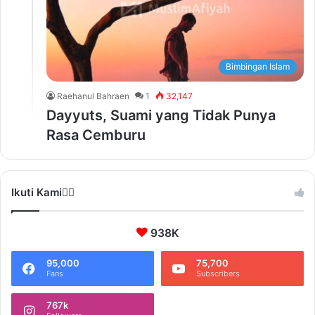
Bimbingan Islam
Raehanul Bahraen
1
32,147
Dayyuts, Suami yang Tidak Punya
Rasa Cemburu
Ikuti Kami❤️‍🔥
938K
95,000
75,700
Fans
Subscribers
767k