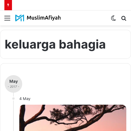
Menu
Switch
S
skin
fo
keluarga bahagia
May
- 2017 -
4 May