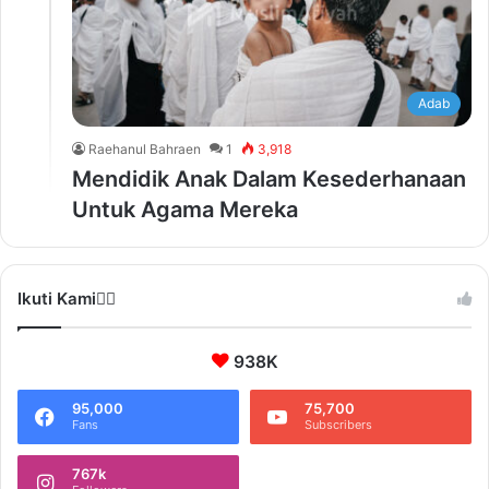
Adab
Raehanul Bahraen
1
3,918
Mendidik Anak Dalam Kesederhanaan
Untuk Agama Mereka
Ikuti Kami❤️‍🔥
938K
95,000
75,700
Fans
Subscribers
767k