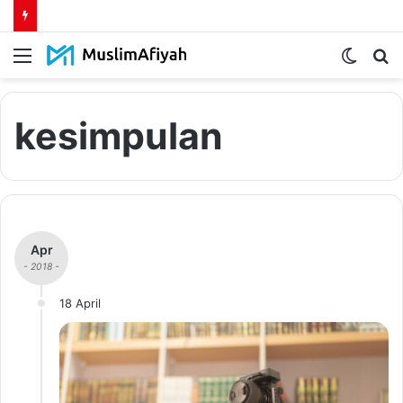
Menu
Switch
S
skin
fo
kesimpulan
Apr
- 2018 -
18 April