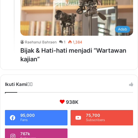
Adab
Raehanul Bahraen
1
1,384
Bijak & Hati-hati menjadi “Wartawan
kajian”
Ikuti Kami❤️‍🔥
938K
95,000
75,700
Fans
Subscribers
767k