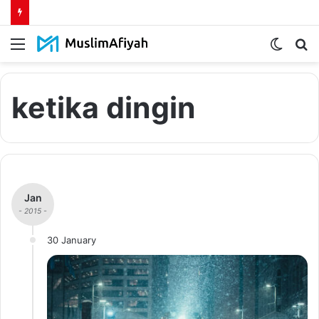
Menu
Switch
S
skin
fo
ketika dingin
Jan
- 2015 -
30 January