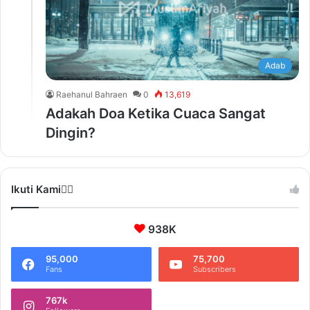
Adab
Raehanul Bahraen
0
13,619
Adakah Doa Ketika Cuaca Sangat
Dingin?
Ikuti Kami❤️‍🔥
938K
95,000
75,700
Fans
Subscribers
767k