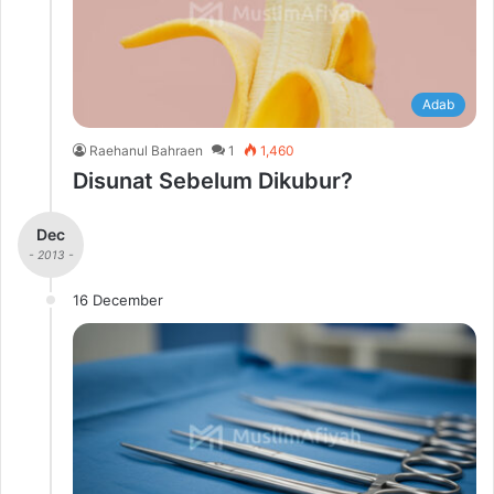
Adab
Raehanul Bahraen
1
1,460
Disunat Sebelum Dikubur?
Dec
- 2013 -
16 December