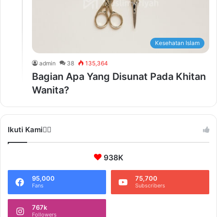
Kesehatan Islam
admin
38
135,364
Bagian Apa Yang Disunat Pada Khitan
Wanita?
Ikuti Kami❤️‍🔥
938K
95,000
75,700
Fans
Subscribers
767k
Followers