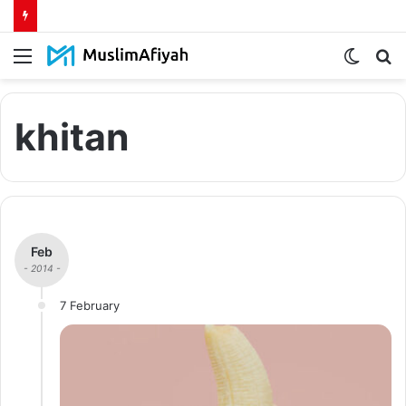
Menu
Switch
S
skin
fo
khitan
Feb
- 2014 -
7 February