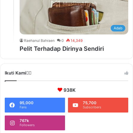
Adab
Raehanul Bahraen
0
14,349
Pelit Terhadap Dirinya Sendiri
Ikuti Kami❤️‍🔥
938K
95,000
75,700
Fans
Subscribers
767k
Followers