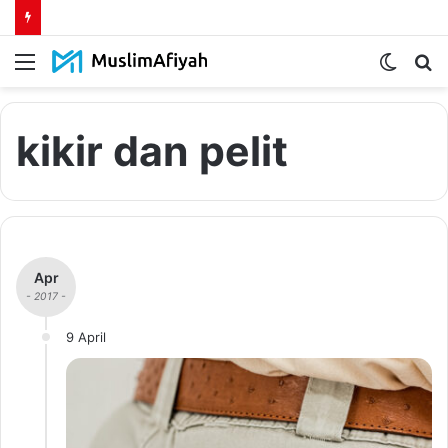
Menu
Switch
S
skin
fo
kikir dan pelit
Apr
- 2017 -
9 April