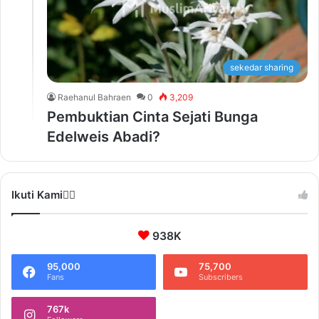
sekedar sharing
Raehanul Bahraen
0
3,209
Pembuktian Cinta Sejati Bunga
Edelweis Abadi?
Ikuti Kami❤️‍🔥
938K
95,000
75,700
Fans
Subscribers
767k