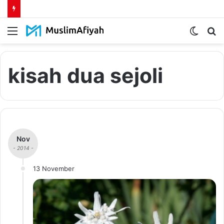
Menu
Switch
S
skin
fo
kisah dua sejoli
Nov
- 2014 -
13 November