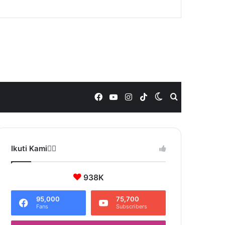
Facebook
YouTube
Instagram
TikTok
Switch
Search
skin
for
Ikuti Kami❤️‍🔥
938K
95,000
75,700
Fans
Subscribers