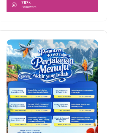
767k
Followers