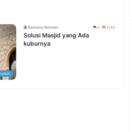
Raehanul Bahraen
2
1,144
Solusi Masjid yang Ada
kuburnya
Aqidah