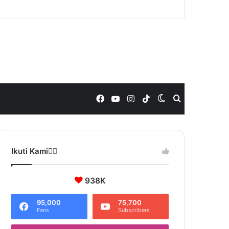
Facebook
YouTube
Instagram
TikTok
Switch
Search
skin
for
Ikuti Kami❤️‍🔥
938K
95,000
75,700
Fans
Subscribers