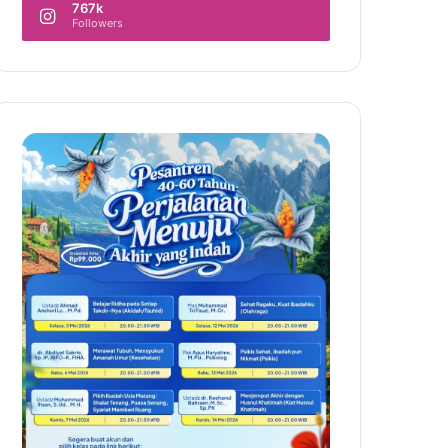
767k
Followers