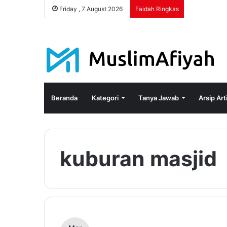
Friday , 7 August 2026
Faidah Ringkas
Beranda
Kategori
Tanya Jawab
Arsip Art
kuburan masjid