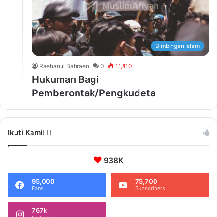
Bimbingan Islam
Raehanul Bahraen
0
11,810
Hukuman Bagi
Pemberontak/Pengkudeta
Ikuti Kami❤️‍🔥
938K
95,000
75,700
Fans
Subscribers
767k