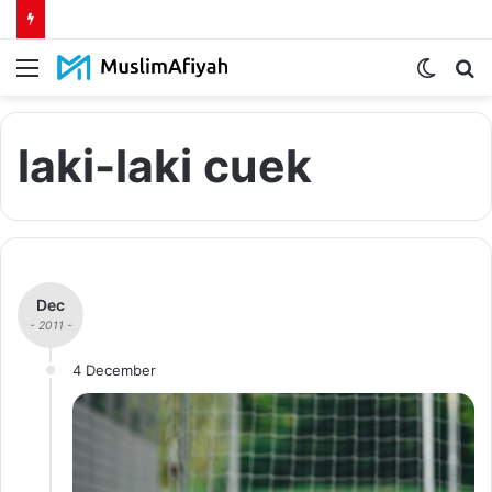
Menu
Switch
S
skin
fo
laki-laki cuek
Dec
- 2011 -
4 December