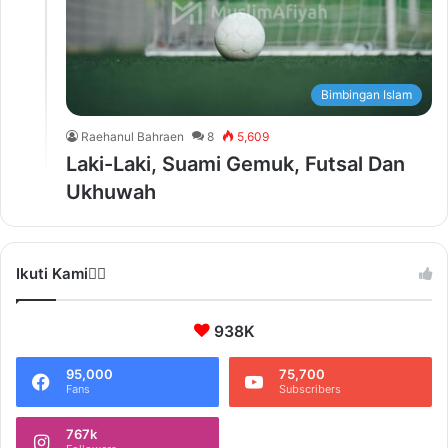
Bimbingan Islam
Raehanul Bahraen
8
5,609
Laki-Laki, Suami Gemuk, Futsal Dan
Ukhuwah
Ikuti Kami❤️‍🔥
938K
95,000
75,700
Fans
Subscribers
767k