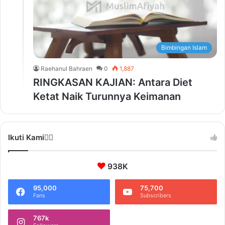
Bimbingan Islam
Raehanul Bahraen
0
1,887
RINGKASAN KAJIAN: Antara Diet
Ketat Naik Turunnya Keimanan
Ikuti Kami❤️‍🔥
938K
95,000
75,700
Fans
Subscribers
767k