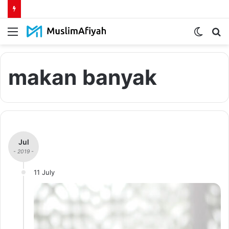
Menu
Switch
S
skin
fo
makan banyak
Jul
- 2019 -
11 July