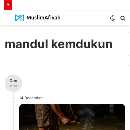
Menu
Switch
S
skin
fo
mandul kemdukun
Dec
- 2013 -
14 December