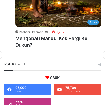
Adab
Raehanul Bahraen
2
11,432
Mengobati Mandul Kok Pergi Ke
Dukun?
Ikuti Kami❤️‍🔥
938K
95,000
75,700
Fans
Subscribers
767k