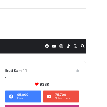
Facebook
YouTube
Instagram
TikTok
Switch
Search
skin
for
Ikuti Kami❤️‍🔥
938K
95,000
75,700
Fans
Subscribers