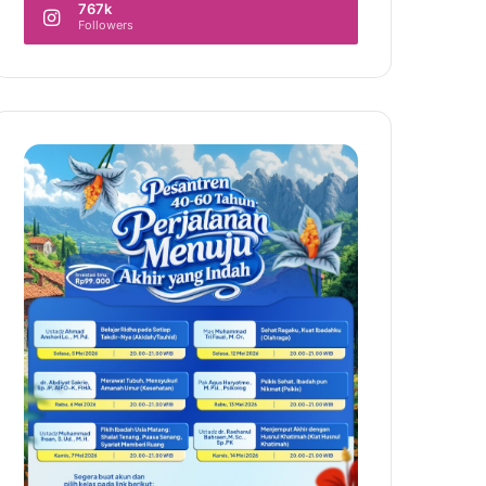
767k
Followers