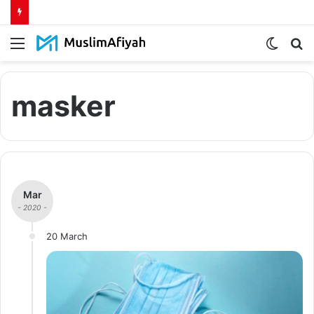
Menu
Switch
S
skin
fo
masker
Mar
- 2020 -
20 March