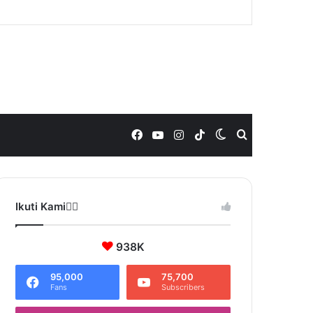
Facebook
YouTube
Instagram
TikTok
Switch
Search
skin
for
Ikuti Kami❤️‍🔥
938K
95,000
75,700
Fans
Subscribers