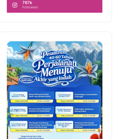
767k
Followers