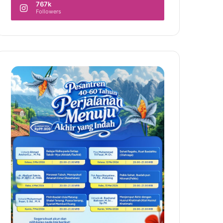
767k
Followers