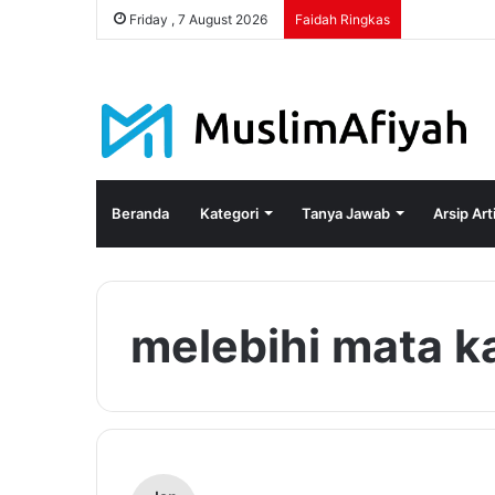
Friday , 7 August 2026
Faidah Ringkas
Beranda
Kategori
Tanya Jawab
Arsip Art
melebihi mata k