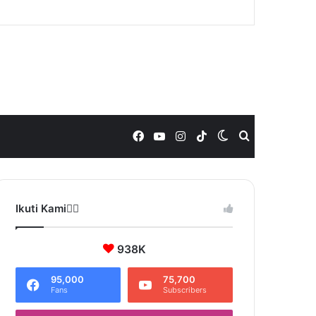
Facebook
YouTube
Instagram
TikTok
Switch
Search
skin
for
Ikuti Kami❤️‍🔥
938K
95,000
75,700
Fans
Subscribers