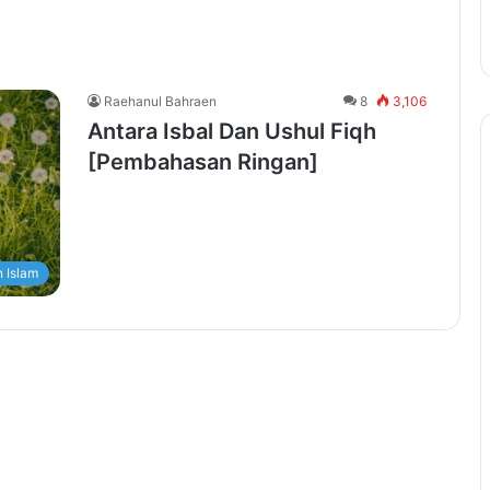
Raehanul Bahraen
8
3,106
Antara Isbal Dan Ushul Fiqh
[Pembahasan Ringan]
 Islam