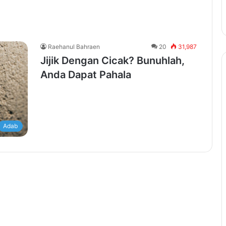
Raehanul Bahraen
20
31,987
Jijik Dengan Cicak? Bunuhlah,
Anda Dapat Pahala
Adab