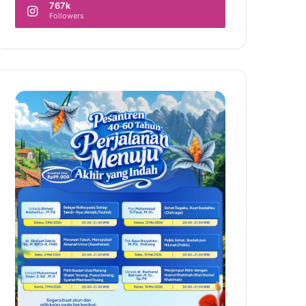
767k
Followers