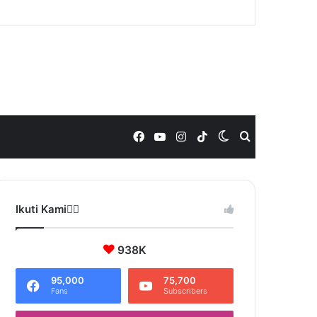
Facebook
YouTube
Instagram
TikTok
Switch
Search
skin
for
Ikuti Kami❤️‍🔥
938K
95,000
75,700
Fans
Subscribers