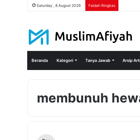
Saturday , 8 August 2026
Faidah Ringkas
Beranda
Kategori
Tanya Jawab
Arsip Art
membunuh hew