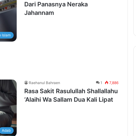
Dari Panasnya Neraka
Jahannam
 Islam
Raehanul Bahraen
1
7,886
Rasa Sakit Rasulullah Shallallahu
‘Alaihi Wa Sallam Dua Kali Lipat
Adab