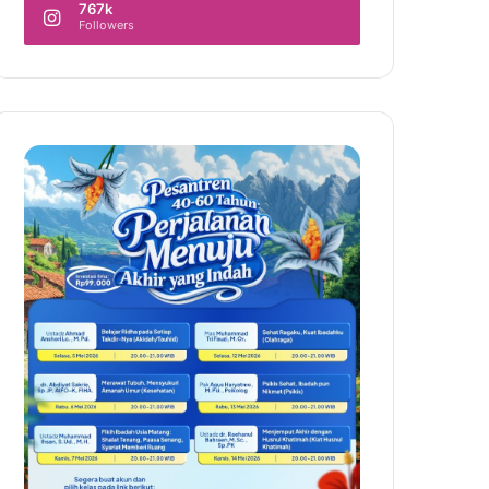
767k
Followers