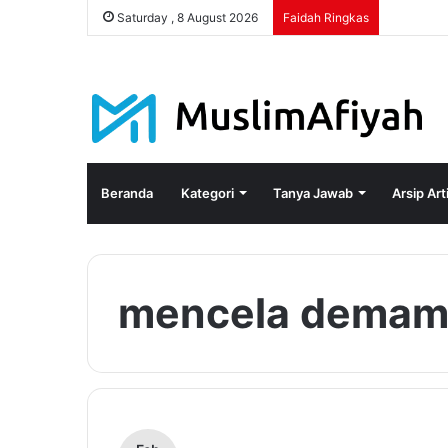
Saturday , 8 August 2026
Faidah Ringkas
Beranda
Kategori
Tanya Jawab
Arsip Art
mencela dema