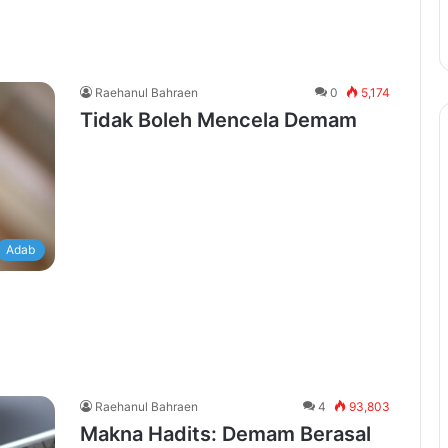
Raehanul Bahraen
0
5,174
Tidak Boleh Mencela Demam
Adab
Raehanul Bahraen
4
93,803
Makna Hadits: Demam Berasal