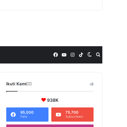
Facebook
YouTube
Instagram
TikTok
Switch
Search
skin
for
Ikuti Kami❤️‍🔥
938K
95,000
75,700
Fans
Subscribers