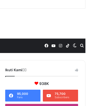
Facebook
YouTube
Instagram
TikTok
Switch
Search
skin
for
Ikuti Kami❤️‍🔥
938K
95,000
75,700
Fans
Subscribers