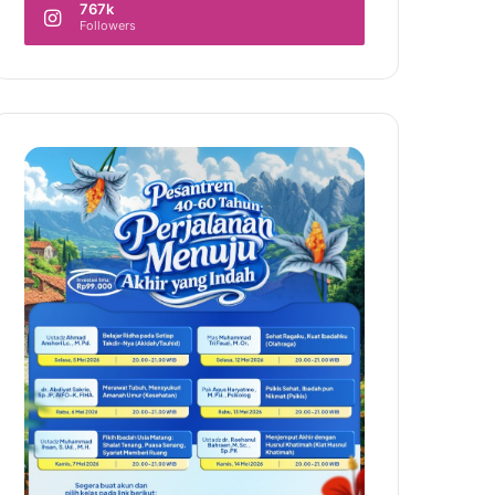
767k
Followers