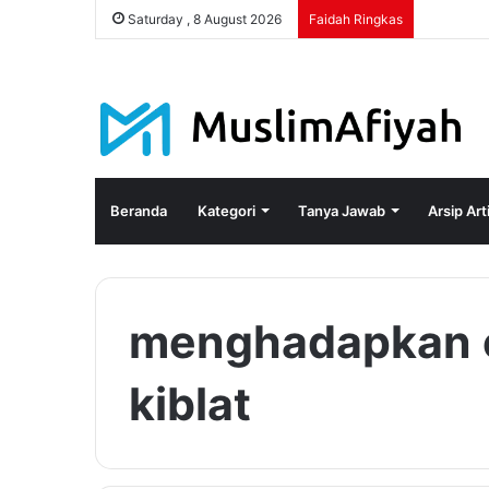
Saturday , 8 August 2026
Faidah Ringkas
Beranda
Kategori
Tanya Jawab
Arsip Art
menghadapkan o
kiblat