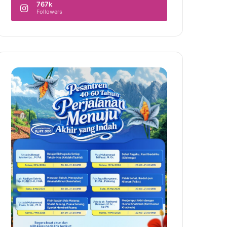
767k
Followers