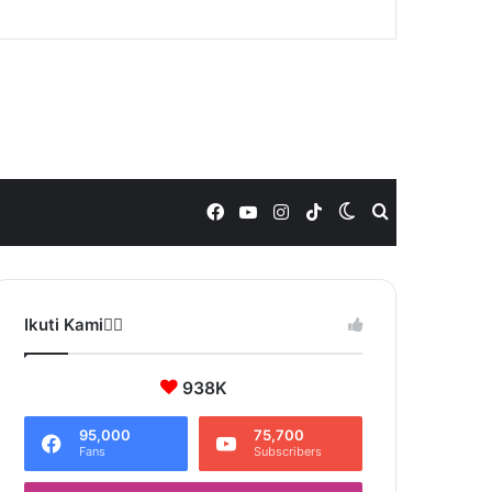
Facebook
YouTube
Instagram
TikTok
Switch
Search
skin
for
Ikuti Kami❤️‍🔥
938K
95,000
75,700
Fans
Subscribers