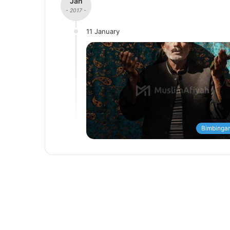
Jan
- 2017 -
11 January
Bimbingan