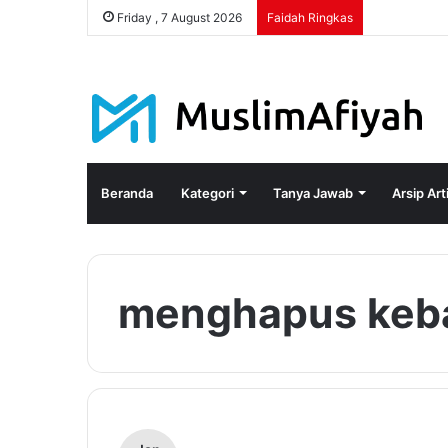
Friday , 7 August 2026
Faidah Ringkas
Beranda
Kategori
Tanya Jawab
Arsip Art
menghapus keb