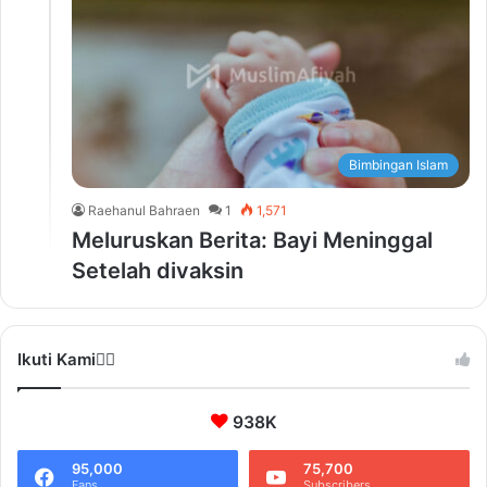
Bimbingan Islam
Raehanul Bahraen
1
1,571
Meluruskan Berita: Bayi Meninggal
Setelah divaksin
Ikuti Kami❤️‍🔥
938K
95,000
75,700
Fans
Subscribers