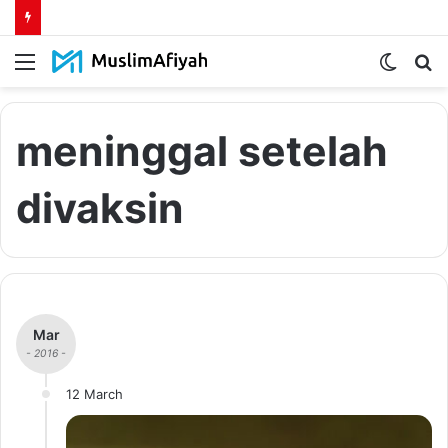
Menu
Switch
S
skin
fo
meninggal setelah
divaksin
Mar
- 2016 -
12 March