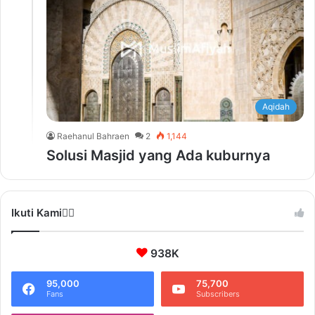
Aqidah
Raehanul Bahraen
2
1,144
Solusi Masjid yang Ada kuburnya
Ikuti Kami❤️‍🔥
938K
95,000
75,700
Fans
Subscribers