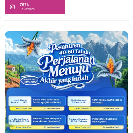
767k
Followers