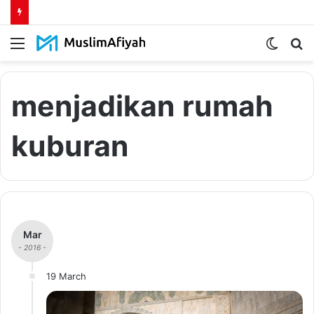
Menu
Switch
S
skin
fo
menjadikan rumah
kuburan
Mar
- 2016 -
19 March