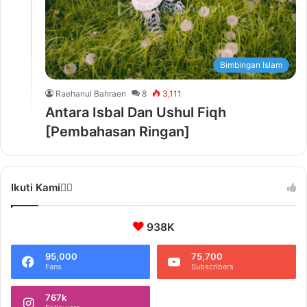
Bimbingan Islam
Raehanul Bahraen
8
3,111
Antara Isbal Dan Ushul Fiqh
[Pembahasan Ringan]
Ikuti Kami❤️‍🔥
938K
95,000
75,700
Fans
Subscribers
767k