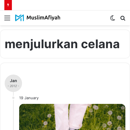
Menu
Switch
S
skin
fo
menjulurkan celana
Jan
- 2012 -
19 January