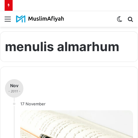
Menu
Switch
S
skin
fo
menulis almarhum
Nov
- 2011 -
17 November