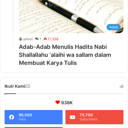
Adab
admin
1
17,358
Adab-Adab Menulis Hadits Nabi
Shallallahu ‘alaihi wa sallam dalam
Membuat Karya Tulis
Ikuti Kami❤️‍🔥
938K
95,000
75,700
Fans
Subscribers