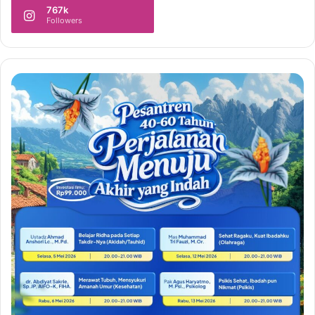
767k
Followers