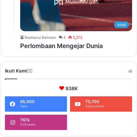
Adab
Raehanul Bahraen
4
5,272
Perlombaan Mengejar Dunia
Ikuti Kami❤️‍🔥
938K
95,000
75,700
Fans
Subscribers
767k
Followers