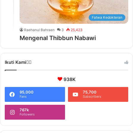
Fatwa Kedokteran
Raehanul Bahraen
3
25,423
Mengenal Thibbun Nabawi
Ikuti Kami❤️‍🔥
938K
95,000
75,700
Fans
Subscribers
767k
Followers