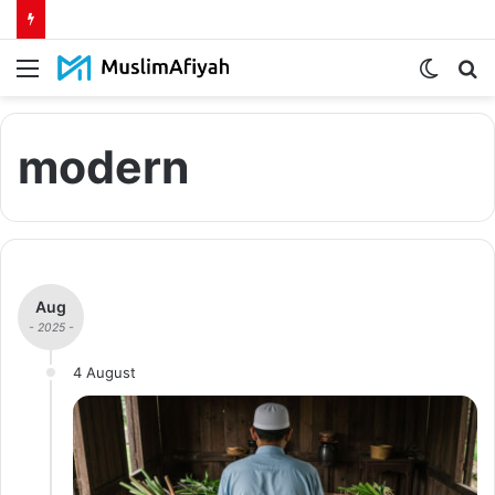
Menu
Switch
S
skin
fo
modern
Aug
- 2025 -
4 August