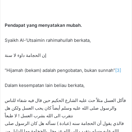
Pendapat yang menyatakan mubah.
Syaikh Al-‘Utsaimin
rahimahullah
berkata,
إن الحجامة داوء لا سنة
“Hijamah (bekam) adalah pengobatan, bukan sunnah”
[3]
Dalam kesempatan lain beliau berkata,
فأكل العسل مثلاً حث عليه الشارع الحكيم حين قال فيه شفاء للناس
والرسول صلى الله عليه وسلم أيضاً كان يحب العسل ولكن هل
نتقرب الى الله بشرب العسل ! لا طبعاً
فالذي يقول أن الحجامة سنه (عبادة ) نسأله هل كان الرسول صلى
الله عليه وسلم يتقرب إلى الله عز وجل بالحجامة وما الدليل من