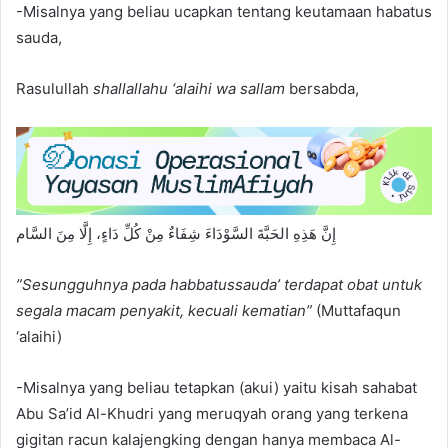
-Misalnya yang beliau ucapkan tentang keutamaan habatus
sauda,
Rasulullah
shallallahu ‘alaihi wa sallam
bersabda,
إِنَّ هَذِهِ الحَبَّةَ السَّوْدَاءَ شِفَاءٌ مِنْ كُلِّ دَاءٍ، إِلَّا مِنَ السَّام
”Sesunggu
h
nya pada habbatussauda’ terdapat obat untuk
segala macam penyakit, kecuali kematian”
(Muttafaqun
‘alaihi)
-Misalnya yang beliau tetapkan (akui) yaitu kisah sahabat
Abu Sa’id Al-Khudri yang meruqyah orang yang terkena
gigitan racun kalajengking dengan hanya membaca Al-