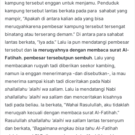
kampung tersebut enggan untuk menjamu. Penduduk
kampung tersebut lantas berkata pada para sahabat yang
mampir, “Apakah di antara kalian ada yang bisa
meruqyahkarena pembesar kampung tersebut tersengat
binatang atau terserang demam.” Di antara para sahabat
lantas berkata, “Iya ada.” Lalu ia pun mendatangi pembesar
tersebut dan
ia meruqyahnya dengan membaca surat Al-
Fatihah. pembesar tersebutpun sembuh
. Lalu yang
membacakan ruqyah tadi diberikan seekor kambing,
namun ia enggan menerimanya -dan disebutkan-, ia mau
menerima sampai kisah tadi diceritakan pada Nabi
shallallahu ‘alaihi wa sallam
. Lalu ia mendatangi Nabi
shallallahu ‘alaihi wa sallam
dan menceritakan kisahnya
tadi pada beliau. Ia berkata, “Wahai Rasulullah, aku tidaklah
meruqyah kecuali dengan membaca surat Al-Fatihah.”
Rasulullah
shallallahu ‘alaihi wa sallam
lantas tersenyum
dan berkata,
“
Bagaimana engkau bisa tahu Al-Fatihah