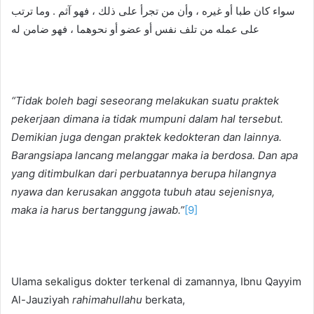
سواء كان طبا أو غيره ، وأن من تجرأ على ذلك ، فهو آثم . وما ترتب
على عمله من تلف نفس أو عضو أو نحوهما ، فهو ضامن له
“Tidak boleh bagi seseorang melakukan suatu praktek
pekerjaan dimana ia tidak mumpuni dalam hal tersebut.
Demikian juga dengan praktek kedokteran dan lainnya.
Barangsiapa lancang melanggar maka ia berdosa. Dan apa
yang ditimbulkan dari perbuatannya berupa hilangnya
nyawa dan kerusakan anggota tubuh atau sejenisnya,
maka ia harus bertanggung jawab.”
[9]
Ulama sekaligus dokter terkenal di zamannya, Ibnu Qayyim
Al-Jauziyah
rahimahullahu
berkata,