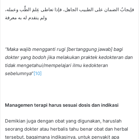
فإيجابُ الضمان على الطبيب الجاهل، فإذا تعاطى عِلمَ الطِّب وعمله،
ولم يتقدم له به معرفة
“Maka wajib mengganti rugi [bertanggung jawab] bagi
dokter yang bodoh jika melakukan praktek kedokteran dan
tidak mengetahui/mempelajari ilmu kedokteran
sebelumnya
”
[10]
Managemen terapi harus sesuai dosis dan indikasi
Demikian juga dengan obat yang digunakan, haruslah
seorang dokter atau herbalis tahu benar obat dan herbal
tersebut, bagaimana indikasinya, untuk penyakit apa