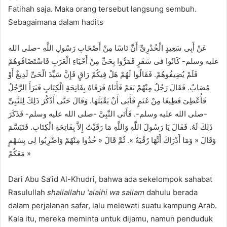
Fatihah saja. Maka orang tersebut langsung sembuh.
Sebagaimana dalam hadits
عَنْ أَبِى سَعِيدٍ الْخُدْرِىِّ أَنَّ نَاسًا مِنْ أَصْحَابِ رَسُولِ اللَّهِ -صلى الله
عليه وسلم- كَانُوا فى سَفَرٍ فَمَرُّوا بِحَىٍّ مِنْ أَحْيَاءِ الْعَرَبِ فَاسْتَضَافُوهُمْ
فَلَمْ يُضِيفُوهُمْ. فَقَالُوا لَهُمْ هَلْ فِيكُمْ رَاقٍ فَإِنَّ سَيِّدَ الْحَىِّ لَدِيغٌ أَوْ
مُصَابٌ. فَقَالَ رَجُلٌ مِنْهُمْ نَعَمْ فَأَتَاهُ فَرَقَاهُ بِفَاتِحَةِ الْكِتَابِ فَبَرَأَ الرَّجُلُ
فَأُعْطِىَ قَطِيعًا مِنْ غَنَمٍ فَأَبَى أَنْ يَقْبَلَهَا. وَقَالَ حَتَّى أَذْكُرَ ذَلِكَ لِلنَّبِىِّ
-صلى الله عليه وسلم-. فَأَتَى النَّبِىَّ -صلى الله عليه وسلم- فَذَكَرَ
ذَلِكَ لَهُ. فَقَالَ يَا رَسُولَ اللَّهِ وَاللَّهِ مَا رَقَيْتُ إِلاَّ بِفَاتِحَةِ الْكِتَابِ. فَتَبَسَّمَ
وَقَالَ « وَمَا أَدْرَاكَ أَنَّهَا رُقْيَةٌ ». ثُمَّ قَالَ « خُذُوا مِنْهُمْ وَاضْرِبُوا لِى بِسَهْمٍ
مَعَكُمْ »
Dari Abu Sa’id Al-Khudri, bahwa ada sekelompok sahabat
Rasulullah
shallallahu ‘alaihi wa sallam
dahulu berada
dalam perjalanan safar, lalu melewati suatu kampung Arab.
Kala itu, mereka meminta untuk dijamu, namun penduduk