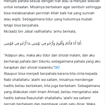
menjadi pahala sesuai dengan niat atau ia menjadi wasilah
untuk ketaatan. Misalnya berbekam agar sembuh sehingga
bisa melaksanakan perintah Allah baik hal yang sunnah
atau wajib. Sebagaimana tidur yang hukumnya mubah
tetapi bisa berpahala.
Mu’aadz bin Jabal
radhiallahu ‘anhu
berkata,
أَمَّا أَنَا فَأَنَامُ وَأَقُومُ وَأَرْجُو فِي نَوْمَتِي مَا أَرْجُو فِي قَوْمَتِي.
“Adapun aku, maka aku tidur dan sholat malam, dan aku
berharap pahala dari tidurku sebagaimana pahala yang aku
harapkan dari sholat malamku”
[6]
Ataupun bisa menjadi berpahala karena kita cinta kepada
Nabi
shallallahu ‘alaihi wa sallam
, misalnya mendengar
hadits beliau berbekam, kita juga berbekam. Sebagaimana
yang dilakukan oleh Imam Ahmad, beliau mengetahui ada
hadits bahwa Rasulullah
shallallahu ‘alaihi wa sallami
pernah berbekam dan membayar upah satu dinar. Maka