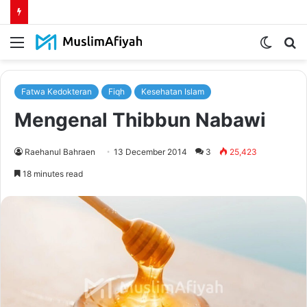
Menu
Switch
S
skin
fo
Fatwa Kedokteran
Fiqh
Kesehatan Islam
Mengenal Thibbun Nabawi
Raehanul Bahraen
13 December 2014
3
25,423
18 minutes read