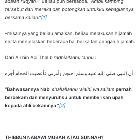
adalah ruqyah?
”
Beliau pun bersabda
, “
Ambil kambing
tersebut dari mereka dan potongkan untukku sebagiannya
bersama kalian.
”
[1]
-misalnya yang beliau amalkan, beliau melakukan hijamah
serta menjelaskan beberapa hal berkaitan dengan hijamah.
Dari Ali bin Abi Thalib
radhiallaahu ‘anhu
:
أن النبي صلى الله عليه وسلم احتجم وأمرني فأعطيت الحجام أجره
“Bahwasannya Nabi
shallallaahu ‘alaihi wa sallam
pernah
berbekam dan menyuruhku untuk memberikan upah
kepada ahli bekamnya.”
[2]
THIBBUN NABAWI MUBAH ATAU SUNNAH?