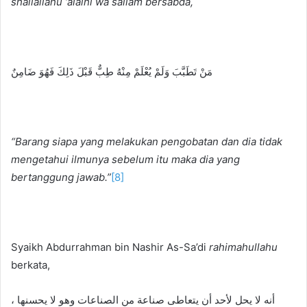
shallallahu ‘alaihi wa sallam
bersabda,
مَنْ تَطَبَّبَ وَلَمْ يُعْلَمْ مِنْهُ طِبٌّ قَبْلَ ذَلِكَ فَهُوَ ضَامِنٌ
“Barang siapa yang melakukan pengobatan dan dia tidak
mengetahui ilmunya sebelum itu maka dia yang
bertanggung jawab.”
[8]
Syaikh Abdurrahman bin Nashir As-Sa’di
rahimahullahu
berkata,
أنه لا يحل لأحد أن يتعاطى صناعة من الصناعات وهو لا يحسنها ،