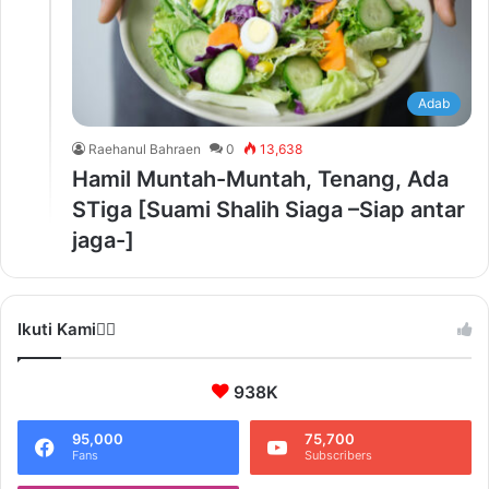
Adab
Raehanul Bahraen
0
13,638
Hamil Muntah-Muntah, Tenang, Ada
STiga [Suami Shalih Siaga –Siap antar
jaga-]
Ikuti Kami❤️‍🔥
938K
95,000
75,700
Fans
Subscribers