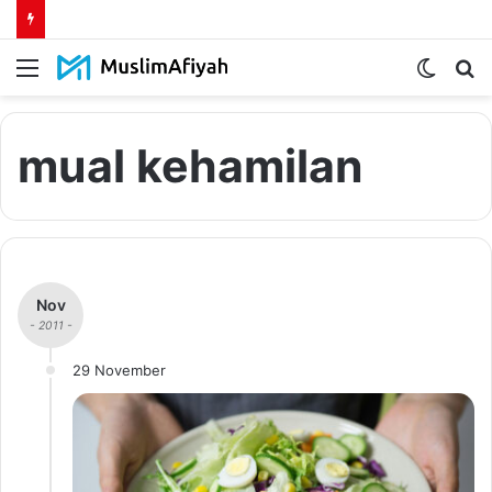
Menu
Switch
S
skin
fo
mual kehamilan
Nov
- 2011 -
29 November