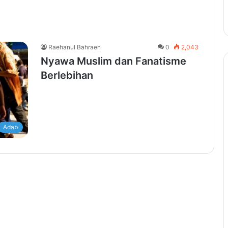
Raehanul Bahraen
0
2,043
Nyawa Muslim dan Fanatisme
Berlebihan
Adab