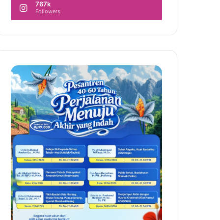
767k
Followers