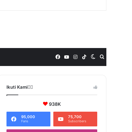
Facebook
YouTube
Instagram
TikTok
Switch
Search
skin
for
Ikuti Kami❤️‍🔥
938K
95,000
75,700
Fans
Subscribers