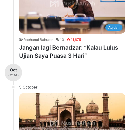
Aqidah
Raehanul Bahraen
10
11,875
Jangan lagi Bernadzar: “Kalau Lulus
Ujian Saya Puasa 3 Hari”
Oct
- 2014 -
5 October