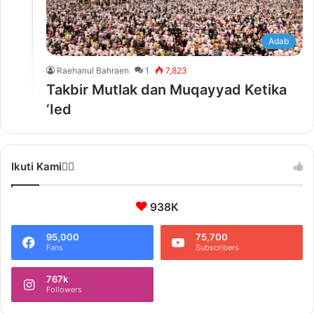
Adab
Raehanul Bahraen
1
7,823
Takbir Mutlak dan Muqayyad Ketika
‘Ied
Ikuti Kami❤️‍🔥
938K
95,000
75,700
Fans
Subscribers
767k
Followers