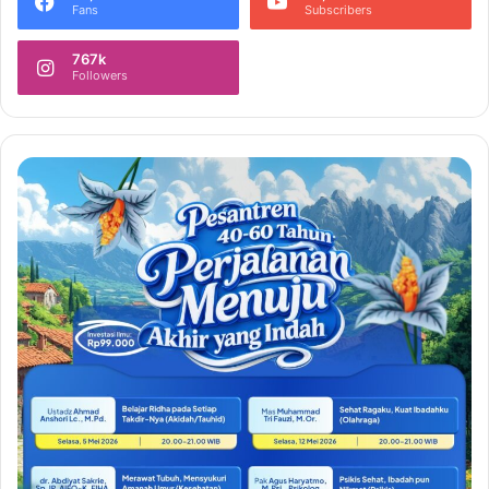
Fans
Subscribers
767k
Followers