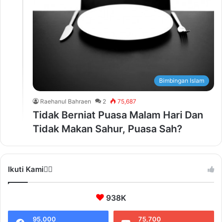
Bimbingan Islam
Raehanul Bahraen
2
75,687
Tidak Berniat Puasa Malam Hari Dan
Tidak Makan Sahur, Puasa Sah?
Ikuti Kami❤️‍🔥
938K
95,000
75,700