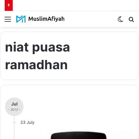
Menu
Switch
S
skin
fo
niat puasa
ramadhan
Jul
- 2012 -
23 July