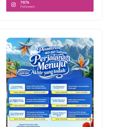
767k
Followers