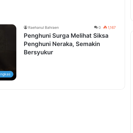
Raehanul Bahraen
0
1,167
Penghuni Surga Melihat Siksa
Penghuni Neraka, Semakin
Bersyukur
ingkas