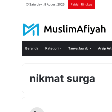
Saturday , 8 August 2026
Faidah Ringkas
Beranda
Kategori
Tanya Jawab
Arsip Art
nikmat surga