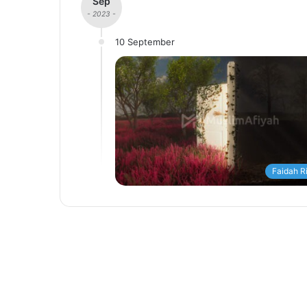
Sep
- 2023 -
10 September
Faidah R