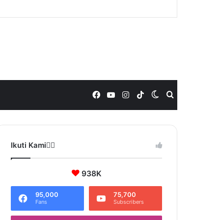
Facebook
YouTube
Instagram
TikTok
Switch
Search
skin
for
Ikuti Kami❤️‍🔥
938K
95,000
75,700
Fans
Subscribers