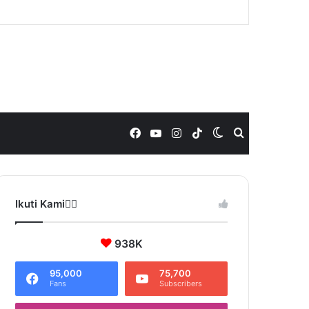
Facebook
YouTube
Instagram
TikTok
Switch
Search
skin
for
Ikuti Kami❤️‍🔥
938K
95,000
75,700
Fans
Subscribers