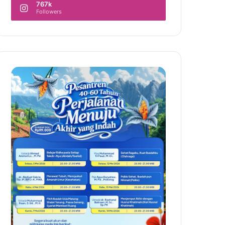
767k
Followers