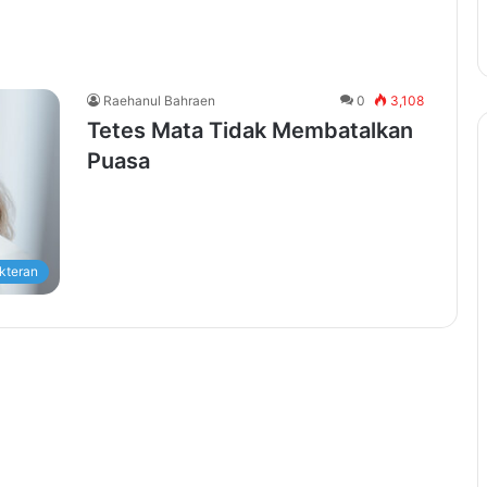
Raehanul Bahraen
0
3,108
Tetes Mata Tidak Membatalkan
Puasa
kteran