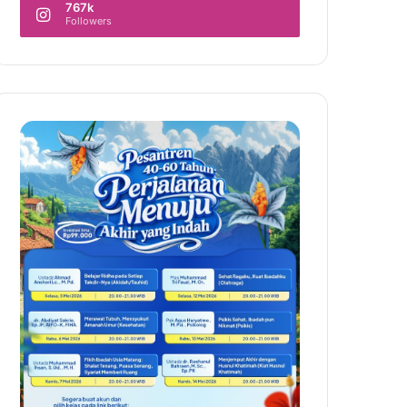
767k
Followers