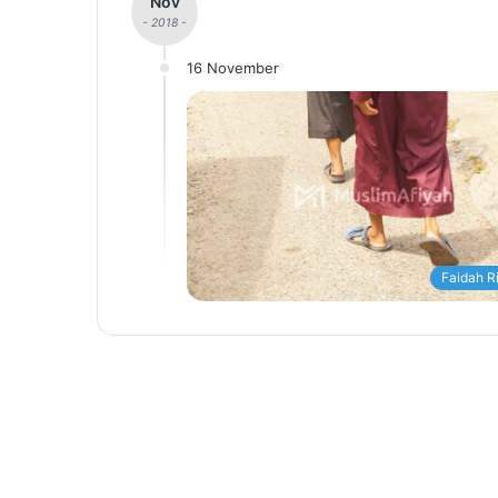
Nov
- 2018 -
16 November
Faidah R