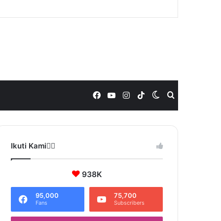
Facebook
YouTube
Instagram
TikTok
Switch
Search
skin
for
Ikuti Kami❤️‍🔥
938K
95,000
75,700
Fans
Subscribers