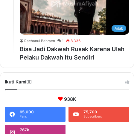
Adab
Raehanul Bahraen
1
8,336
Bisa Jadi Dakwah Rusak Karena Ulah
Pelaku Dakwah Itu Sendiri
Ikuti Kami❤️‍🔥
938K
95,000
75,700
Fans
Subscribers
767k