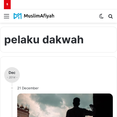
Menu
Switch
S
skin
fo
pelaku dakwah
Dec
- 2014 -
21 December