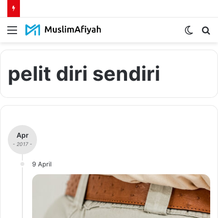
Menu
Switch
S
skin
fo
pelit diri sendiri
Apr
- 2017 -
9 April