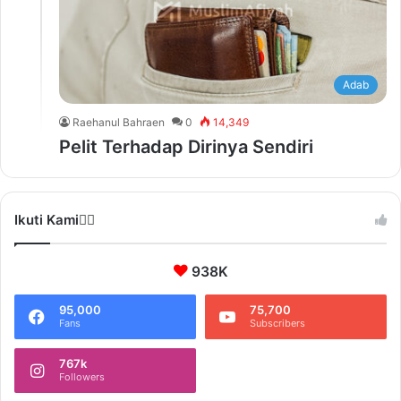
Adab
Raehanul Bahraen
0
14,349
Pelit Terhadap Dirinya Sendiri
Ikuti Kami❤️‍🔥
938K
95,000
75,700
Fans
Subscribers
767k
Followers