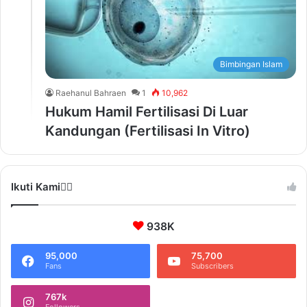
Bimbingan Islam
Raehanul Bahraen
1
10,962
Hukum Hamil Fertilisasi Di Luar
Kandungan (Fertilisasi In Vitro)
Ikuti Kami❤️‍🔥
938K
95,000
75,700
Fans
Subscribers
767k
Followers