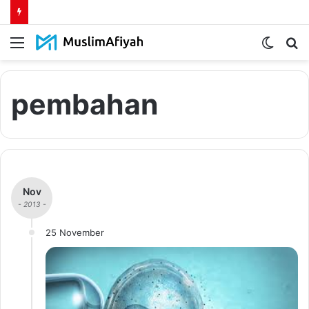
Menu
Switch
S
skin
fo
pembahan
Nov
- 2013 -
25 November